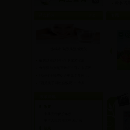
秋冬巧用
谣言粉碎
专题
更多>>
“多喝水”与预防流感无关
酸奶越贵越好吗？专家来澄清
食品添加剂是否致癌？官方来辟谣
吃完柿子喝酸奶会中毒？专家：...
“西瓜桃子同吃会致死”？ 专家...
政策法规
政策
中药品种保护条例
中华人民共和国中医药法
法规